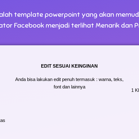
alah template powerpoint yang akan memu
ator Facebook menjadi terlihat Menarik dan Pr
EDIT SESUAI KEINGINAN
Anda bisa lakukan edit penuh termasuk : warna, teks,
font dan lainnya
1 K
tas