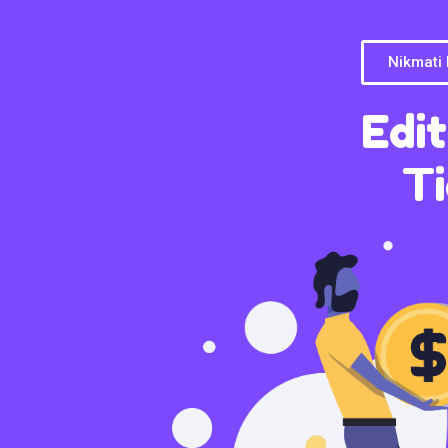
Nikmati
Edi
Ti