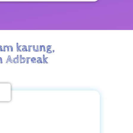
am karung,
n Adbreak