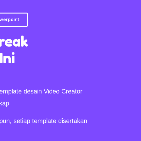
werpoint
reak
Ini
emplate desain Video Creator
kap
un, setiap template disertakan