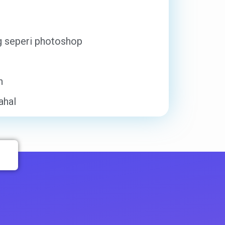
g seperi photoshop
n
ahal