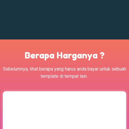
dengan harga :
Rp. 660.000,-
TAPI TUNGGU DULU
ANDA AKAN MENDAPATKAN DISKON
70% PROMO
BERLAKU SELAMA PANDEMI
GUNAKAN KUPON "PANDEMI"
INSTADESAIN
Rp. 660.000,-