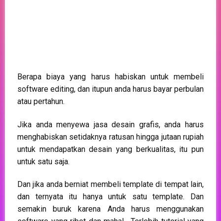
Rp. 198.000,-
180 Desain Feed Instagram
120 Desain Grid Instagram
60 Desain Sparasi
20 Desain Insta Story
Semua Bonus
Tutorial Lengkap
Member Support
PESAN SEKARANG