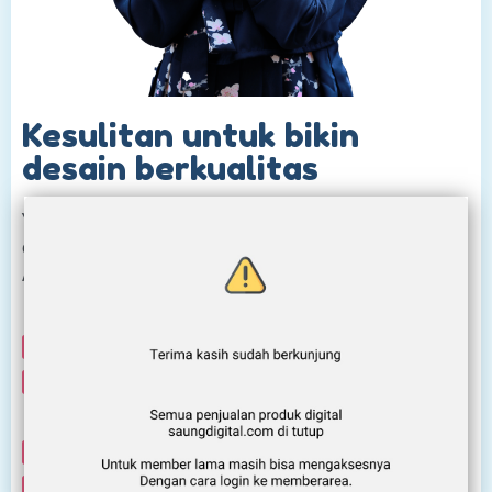
Kesulitan untuk bikin
desain berkualitas
Yang jadi masalah saat ini adalah bagaimana membuat
desain grafis yang profesional sesuai niche Instagram
Anda
Tidak memiliki keahlian desain grafis
Tidak bisa menggunakan software editing seperti
photoshop
Tidak banyak waktu untuk mendesain
Pusing memikirkan desain yang diinginkan