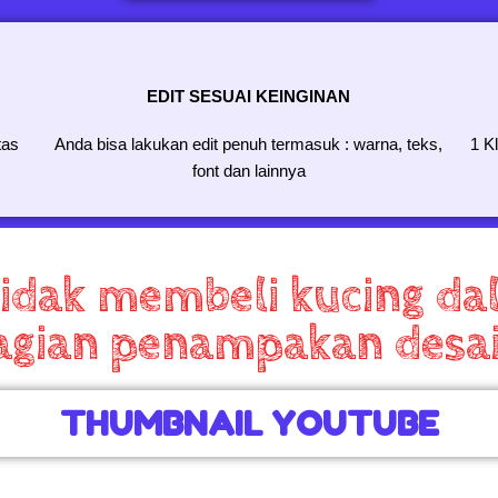
EDIT SESUAI KEINGINAN
tas
Anda bisa lakukan edit penuh termasuk : warna, teks,
1 K
font dan lainnya
tidak membeli kucing da
bagian penampakan desa
THUMBNAIL YOUTUBE