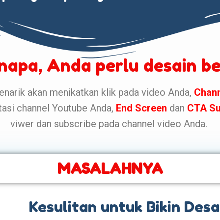
enapa, Anda perlu desain be
narik akan menikatkan klik pada video Anda,
Chann
tasi channel Youtube Anda,
End Screen
dan
CTA Su
viwer dan subscribe pada channel video Anda.
MASALAHNYA
Kesulitan untuk Bikin Desa