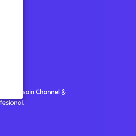
 mendesain Channel &
esional.